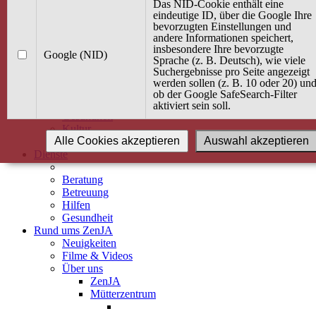
Kurse
Das NID-Cookie enthält eine
Angebot / Kurs suchen
eindeutige ID, über die Google Ihre
bevorzugten Einstellungen und
Kurskalender
andere Informationen speichert,
Kindertagespflege
insbesondere Ihre bevorzugte
Babybauch & Elternschaft
Google (NID)
Sprache (z. B. Deutsch), wie viele
Bewegung
Suchergebnisse pro Seite angezeigt
Kreativität
werden sollen (z. B. 10 oder 20) un
Ernährung
ob der Google SafeSearch-Filter
Umwelt
aktiviert sein soll.
Gesundheit
Kultur
Alle Cookies akzeptieren
Auswahl akzeptieren
Alle Kurse
Dienste
Beratung
Betreuung
Hilfen
Gesundheit
Rund ums ZenJA
Neuigkeiten
Filme & Videos
Über uns
ZenJA
Mütterzentrum