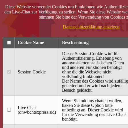
Diese Website verwendet Cookies um Funktionen wie Authentifizie
den Live-Chat zur Verfügung zu stellen. Wenn Sie diese Website wei
stimmen Sie bitte der Verwendung von Cookies z
Datenschutzerklärung anzeigen
Cookie Name
Beschreibung
Dieser Session-Cookie wird für
Authentifizierung, Erhebung von
anonymisierten statistischen Daten
und anderen Funktionen benötigt
Anmelden
Session Cookie
ohne die die Webseite nicht
vollständig funktioniert
Startseite
Der Name des Cookies wird zufällig
generiert und er wird nach jedem
Treffpunkt Jung & Alt
Besuch gelöscht.
40 Jahre Mütterzentrum
Familiencafé
Wenn Sie mit uns chatten wollen,
haken Sie diese Option bitte
Live Chat
Terminkalender
unbedingt an. Dieser Cookie wird
(onwbchtexpress.sid)
Gemeinsam aktiv
für die Verwendung des Live-Chats
Gemeinsam unterwegs
benötigt.
wirFAIRändern