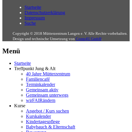
Startseite
Datenschutzerklärung
Impressum
Suche
Copyright © 2018 Mütterzentrum Langen e. V. Alle Rechte vorbehalten.
Design und technische Umsetzung von
Comp4U GmbH
.
Menü
Startseite
Treffpunkt Jung & Alt
40 Jahre Mütterzentrum
Familiencafé
Terminkalender
Gemeinsam aktiv
Gemeinsam unterwegs
wirFAIRändern
Kurse
Angebot / Kurs suchen
Kurskalender
Kindertagespflege
Babybauch & Elternschaft