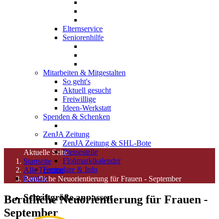
Elternservice
Seniorenhilfe
Mitarbeiten & Mitgestalten
So geht's
Aktuell gesucht
Freiwillige
Ideen-Werkstatt
Spenden & Schenken
ZenJA Zeitung
ZenJA Zeitung & SHL-Bote
Pressestelle
Aktuelle Seite:
Flohmarktkalender
Startseite
Formulare & Info
Alle Termine
Kontakt
Berufliche Neuorientierung für Frauen - September
Schriftgröße anpassen
Berufliche Neuorientierung für Frauen -
September