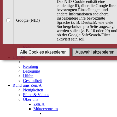
Kurse
Das NID-Cookie enthält eine
Angebot / Kurs suchen
eindeutige ID, über die Google Ihre
bevorzugten Einstellungen und
Kurskalender
andere Informationen speichert,
Kindertagespflege
insbesondere Ihre bevorzugte
Babybauch & Elternschaft
Google (NID)
Sprache (z. B. Deutsch), wie viele
Bewegung
Suchergebnisse pro Seite angezeigt
Kreativität
werden sollen (z. B. 10 oder 20) un
Ernährung
ob der Google SafeSearch-Filter
Umwelt
aktiviert sein soll.
Gesundheit
Kultur
Alle Cookies akzeptieren
Auswahl akzeptieren
Alle Kurse
Dienste
Beratung
Betreuung
Hilfen
Gesundheit
Rund ums ZenJA
Neuigkeiten
Filme & Videos
Über uns
ZenJA
Mütterzentrum