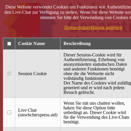
Diese Website verwendet Cookies um Funktionen wie Authentifizie
den Live-Chat zur Verfügung zu stellen. Wenn Sie diese Website wei
stimmen Sie bitte der Verwendung von Cookies z
Datenschutzerklärung anzeigen
Cookie Name
Beschreibung
Dieser Session-Cookie wird für
Authentifizierung, Erhebung von
anonymisierten statistischen Daten
und anderen Funktionen benötigt
Anmelden
Session Cookie
ohne die die Webseite nicht
vollständig funktioniert
Startseite
Der Name des Cookies wird zufällig
generiert und er wird nach jedem
Treffpunkt Jung & Alt
Besuch gelöscht.
40 Jahre Mütterzentrum
Familiencafé
Wenn Sie mit uns chatten wollen,
haken Sie diese Option bitte
Live Chat
Terminkalender
unbedingt an. Dieser Cookie wird
(onwbchtexpress.sid)
Gemeinsam aktiv
für die Verwendung des Live-Chats
Gemeinsam unterwegs
benötigt.
wirFAIRändern