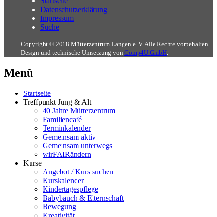
Startseite
Datenschutzerklärung
Impressum
Suche
Copyright © 2018 Mütterzentrum Langen e. V. Alle Rechte vorbehalten.
Design und technische Umsetzung von
Comp4U GmbH
.
Menü
Startseite
Treffpunkt Jung & Alt
40 Jahre Mütterzentrum
Familiencafé
Terminkalender
Gemeinsam aktiv
Gemeinsam unterwegs
wirFAIRändern
Kurse
Angebot / Kurs suchen
Kurskalender
Kindertagespflege
Babybauch & Elternschaft
Bewegung
Kreativität