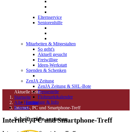
Elternservice
Seniorenhilfe
Mitarbeiten & Mitgestalten
So geht's
Aktuell gesucht
Freiwillige
Ideen-Werkstatt
Spenden & Schenken
ZenJA Zeitung
ZenJA Zeitung & SHL-Bote
Pressestelle
Aktuelle Seite:
Flohmarktkalender
Startseite
Formulare & Info
Alle Termine
Kontakt
Internet-, PC und Smartphone-Treff
Schriftgröße anpassen
Internet-, PC und Smartphone-Treff