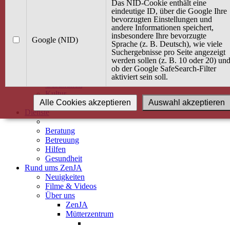
Kurse
Das NID-Cookie enthält eine
Angebot / Kurs suchen
eindeutige ID, über die Google Ihre
bevorzugten Einstellungen und
Kurskalender
andere Informationen speichert,
Kindertagespflege
insbesondere Ihre bevorzugte
Babybauch & Elternschaft
Google (NID)
Sprache (z. B. Deutsch), wie viele
Bewegung
Suchergebnisse pro Seite angezeigt
Kreativität
werden sollen (z. B. 10 oder 20) un
Ernährung
ob der Google SafeSearch-Filter
Umwelt
aktiviert sein soll.
Gesundheit
Kultur
Alle Cookies akzeptieren
Auswahl akzeptieren
Alle Kurse
Dienste
Beratung
Betreuung
Hilfen
Gesundheit
Rund ums ZenJA
Neuigkeiten
Filme & Videos
Über uns
ZenJA
Mütterzentrum