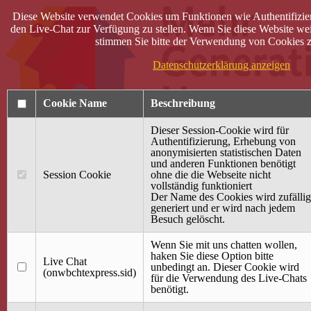
Diese Website verwendet Cookies um Funktionen wie Authentifizie
den Live-Chat zur Verfügung zu stellen. Wenn Sie diese Website wei
stimmen Sie bitte der Verwendung von Cookies z
Datenschutzerklärung anzeigen
Cookie Name
Beschreibung
Dieser Session-Cookie wird für
Authentifizierung, Erhebung von
anonymisierten statistischen Daten
und anderen Funktionen benötigt
Anmelden
Session Cookie
ohne die die Webseite nicht
vollständig funktioniert
Startseite
Der Name des Cookies wird zufällig
generiert und er wird nach jedem
Treffpunkt Jung & Alt
Besuch gelöscht.
40 Jahre Mütterzentrum
Familiencafé
Wenn Sie mit uns chatten wollen,
haken Sie diese Option bitte
Live Chat
Terminkalender
unbedingt an. Dieser Cookie wird
(onwbchtexpress.sid)
Gemeinsam aktiv
für die Verwendung des Live-Chats
Gemeinsam unterwegs
benötigt.
wirFAIRändern