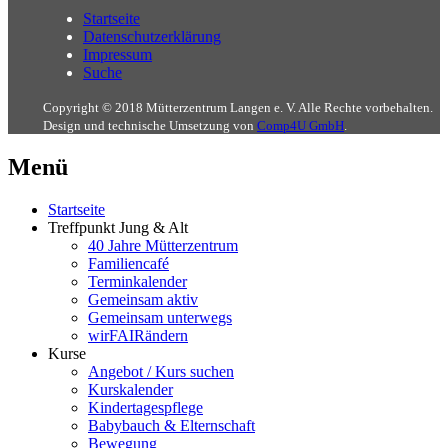
Startseite
Datenschutzerklärung
Impressum
Suche
Copyright © 2018 Mütterzentrum Langen e. V. Alle Rechte vorbehalten.
Design und technische Umsetzung von
Comp4U GmbH
.
Menü
Startseite
Treffpunkt Jung & Alt
40 Jahre Mütterzentrum
Familiencafé
Terminkalender
Gemeinsam aktiv
Gemeinsam unterwegs
wirFAIRändern
Kurse
Angebot / Kurs suchen
Kurskalender
Kindertagespflege
Babybauch & Elternschaft
Bewegung