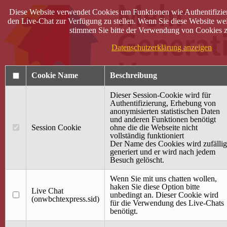
Diese Website verwendet Cookies um Funktionen wie Authentifizie
den Live-Chat zur Verfügung zu stellen. Wenn Sie diese Website wei
stimmen Sie bitte der Verwendung von Cookies z
Datenschutzerklärung anzeigen
Cookie Name
Beschreibung
Dieser Session-Cookie wird für
Authentifizierung, Erhebung von
anonymisierten statistischen Daten
und anderen Funktionen benötigt
Anmelden
Session Cookie
ohne die die Webseite nicht
vollständig funktioniert
Startseite
Der Name des Cookies wird zufällig
generiert und er wird nach jedem
Treffpunkt Jung & Alt
Besuch gelöscht.
40 Jahre Mütterzentrum
Familiencafé
Wenn Sie mit uns chatten wollen,
haken Sie diese Option bitte
Live Chat
Terminkalender
unbedingt an. Dieser Cookie wird
(onwbchtexpress.sid)
Gemeinsam aktiv
für die Verwendung des Live-Chats
Gemeinsam unterwegs
benötigt.
wirFAIRändern