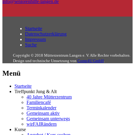
info@seniorenhilfe-langen.de
Startseite
Datenschutzerklärung
Impressum
Suche
Copyright © 2018 Mütterzentrum Langen e. V. Alle Rechte vorbehalten.
Design und technische Umsetzung von
Comp4U GmbH
.
Menü
Startseite
Treffpunkt Jung & Alt
40 Jahre Mütterzentrum
Familiencafé
Terminkalender
Gemeinsam aktiv
Gemeinsam unterwegs
wirFAIRändern
Kurse
Angebot / Kurs suchen