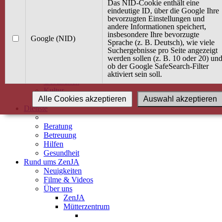
Kurse
Das NID-Cookie enthält eine
Angebot / Kurs suchen
eindeutige ID, über die Google Ihre
bevorzugten Einstellungen und
Kurskalender
andere Informationen speichert,
Kindertagespflege
insbesondere Ihre bevorzugte
Babybauch & Elternschaft
Google (NID)
Sprache (z. B. Deutsch), wie viele
Bewegung
Suchergebnisse pro Seite angezeigt
Kreativität
werden sollen (z. B. 10 oder 20) un
Ernährung
ob der Google SafeSearch-Filter
Umwelt
aktiviert sein soll.
Gesundheit
Kultur
Alle Cookies akzeptieren
Auswahl akzeptieren
Alle Kurse
Dienste
Beratung
Betreuung
Hilfen
Gesundheit
Rund ums ZenJA
Neuigkeiten
Filme & Videos
Über uns
ZenJA
Mütterzentrum