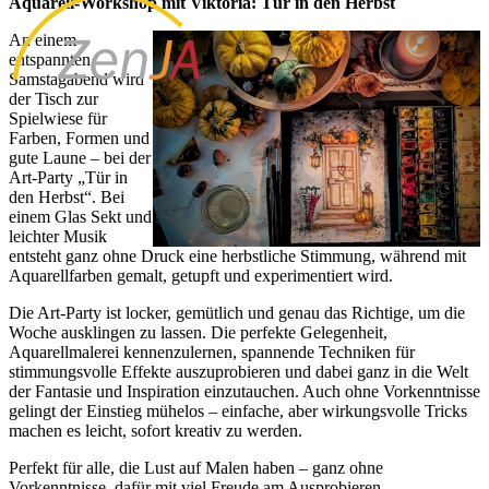
Aquarell-Workshop mit Viktoria: Tür in den Herbst
An einem
entspannten
Samstagabend wird
der Tisch zur
Spielwiese für
Farben, Formen und
gute Laune – bei der
Art-Party „Tür in
den Herbst“. Bei
einem Glas Sekt und
leichter Musik
entsteht ganz ohne Druck eine herbstliche Stimmung, während mit
Aquarellfarben gemalt, getupft und experimentiert wird.
Die Art-Party ist locker, gemütlich und genau das Richtige, um die
Woche ausklingen zu lassen. Die perfekte Gelegenheit,
Aquarellmalerei kennenzulernen, spannende Techniken für
stimmungsvolle Effekte auszuprobieren und dabei ganz in die Welt
der Fantasie und Inspiration einzutauchen. Auch ohne Vorkenntnisse
gelingt der Einstieg mühelos – einfache, aber wirkungsvolle Tricks
machen es leicht, sofort kreativ zu werden.
Perfekt für alle, die Lust auf Malen haben – ganz ohne
Vorkenntnisse, dafür mit viel Freude am Ausprobieren.