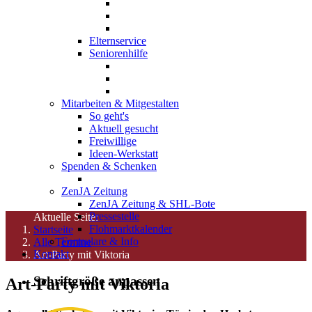
Elternservice
Seniorenhilfe
Mitarbeiten & Mitgestalten
So geht's
Aktuell gesucht
Freiwillige
Ideen-Werkstatt
Spenden & Schenken
ZenJA Zeitung
ZenJA Zeitung & SHL-Bote
Pressestelle
Aktuelle Seite:
Flohmarktkalender
Startseite
Formulare & Info
Alle Termine
Kontakt
Art-Party mit Viktoria
Schriftgröße anpassen
Art-Party mit Viktoria