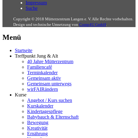
Impressum
Suche
Copyright © 2018 Mütterzentrum Langen e. V. Alle Rechte vorbehalten.
Design und technische Umsetzung von
Comp4U GmbH
.
Menü
Startseite
Treffpunkt Jung & Alt
40 Jahre Mütterzentrum
Familiencafé
Terminkalender
Gemeinsam aktiv
Gemeinsam unterwegs
wirFAIRändern
Kurse
Angebot / Kurs suchen
Kurskalender
Kindertagespflege
Babybauch & Elternschaft
Bewegung
Kreativität
Ernährung