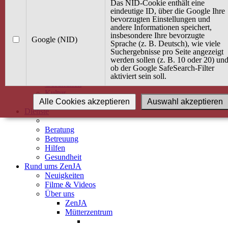
Kurse
Das NID-Cookie enthält eine
Angebot / Kurs suchen
eindeutige ID, über die Google Ihre
bevorzugten Einstellungen und
Kurskalender
andere Informationen speichert,
Kindertagespflege
insbesondere Ihre bevorzugte
Babybauch & Elternschaft
Google (NID)
Sprache (z. B. Deutsch), wie viele
Bewegung
Suchergebnisse pro Seite angezeigt
Kreativität
werden sollen (z. B. 10 oder 20) un
Ernährung
ob der Google SafeSearch-Filter
Umwelt
aktiviert sein soll.
Gesundheit
Kultur
Alle Cookies akzeptieren
Auswahl akzeptieren
Alle Kurse
Dienste
Beratung
Betreuung
Hilfen
Gesundheit
Rund ums ZenJA
Neuigkeiten
Filme & Videos
Über uns
ZenJA
Mütterzentrum