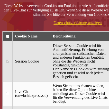
Diese Website verwendet Cookies um Funktionen wie Authentifizie
den Live-Chat zur Verfügung zu stellen. Wenn Sie diese Website wei
stimmen Sie bitte der Verwendung von Cookies z
Datenschutzerklärung anzeigen
Cookie Name
Beschreibung
Dieser Session-Cookie wird für
Authentifizierung, Erhebung von
anonymisierten statistischen Daten
und anderen Funktionen benötigt
Anmelden
Session Cookie
ohne die die Webseite nicht
vollständig funktioniert
Startseite
Der Name des Cookies wird zufällig
generiert und er wird nach jedem
Treffpunkt Jung & Alt
Besuch gelöscht.
40 Jahre Mütterzentrum
Familiencafé
Wenn Sie mit uns chatten wollen,
haken Sie diese Option bitte
Live Chat
Terminkalender
unbedingt an. Dieser Cookie wird
(onwbchtexpress.sid)
Gemeinsam aktiv
für die Verwendung des Live-Chats
Gemeinsam unterwegs
benötigt.
wirFAIRändern