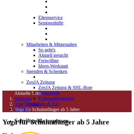
Elternservice
Seniorenhilfe
Mitarbeiten & Mitgestalten
So geht's
Aktuell gesucht
Freiwillige
Ideen-Werkstatt
Spenden & Schenken
ZenJA Zeitung
ZenJA Zeitung & SHL-Bote
Pressestelle
Aktuelle Seite:
Flohmarktkalender
Startseite
Formulare & Info
Alle Termine
Kontakt
Yoga für Schulanfänger ab 5 Jahre
Schriftgröße anpassen
Yoga für Schulanfänger ab 5 Jahre