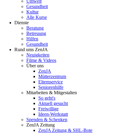
Umwelt
Gesundheit
Kultur
Alle Kurse
Dienste
Beratung
Betreuung
Hilfen
Gesundheit
Rund ums ZenJA
Neuigkeiten
Filme & Videos
Über uns
ZenJA
Mütterzentrum
Elternservice
Seniorenhilfe
Mitarbeiten & Mitgestalten
So geht's
Aktuell gesucht
Freiwillige
Ideen-Werkstatt
Spenden & Schenken
ZenJA Zeitung
ZenJA Zeitung & SHL-Bote