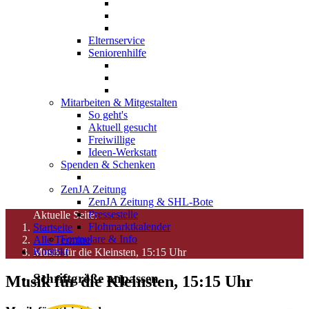
Elternservice
Seniorenhilfe
Mitarbeiten & Mitgestalten
So geht's
Aktuell gesucht
Freiwillige
Ideen-Werkstatt
Spenden & Schenken
ZenJA Zeitung
ZenJA Zeitung & SHL-Bote
Pressestelle
Aktuelle Seite:
Flohmarktkalender
Startseite
Formulare & Info
Alle Termine
Kontakt
Musik für die Kleinsten, 15:15 Uhr
Schriftgröße anpassen
Musik für die Kleinsten, 15:15 Uhr