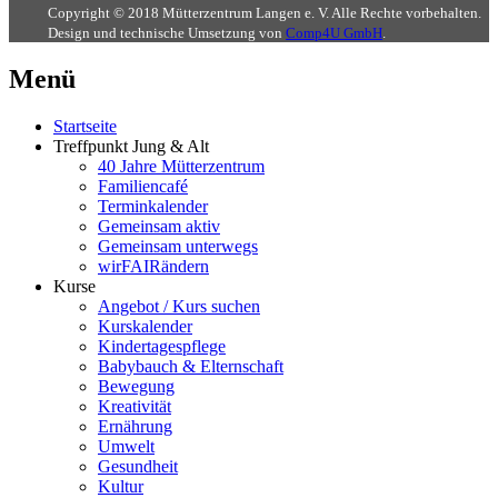
Copyright © 2018 Mütterzentrum Langen e. V. Alle Rechte vorbehalten.
Design und technische Umsetzung von
Comp4U GmbH
.
Menü
Startseite
Treffpunkt Jung & Alt
40 Jahre Mütterzentrum
Familiencafé
Terminkalender
Gemeinsam aktiv
Gemeinsam unterwegs
wirFAIRändern
Kurse
Angebot / Kurs suchen
Kurskalender
Kindertagespflege
Babybauch & Elternschaft
Bewegung
Kreativität
Ernährung
Umwelt
Gesundheit
Kultur