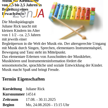
Musik für Kleinkinder
von 1,5 bis 2,5 Jahren
in
Begleitung eines
Erwachsenen
Die Musikpädagogin
Juliane Rick taucht mit
kleinen Kindern im Alter
von 1 1/2 - ca. 2,5 Jahren
mit jeweils einer
Begleitperson in die Welt der Musik ein. Der altersgerechte Umgang
mit Musik durch Singen, Sprechen, elementares Instrumentalspiel,
Bewegung und Tanz steht im Mittelpunkt.
Das elementare Erlernen von Ausschnitten der Musiklehre,
Musikhören und Instrumenteninformation fördert die
sensomotorische, sprachliche und soziale Entwicklung der Kinder.
Musik macht Spaß und bringt Freude.
Termin Eigenschaften
Kursleitung
Juliane Rick
Kursnummer
14514
Zeitraum
17.08. - 30.11.2025
Beginn
Mo, 24.08.2026 - 15:15 Uhr