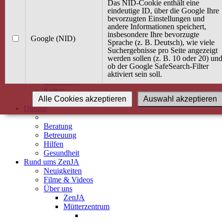
Kurse
Das NID-Cookie enthält eine
Angebot / Kurs suchen
eindeutige ID, über die Google Ihre
bevorzugten Einstellungen und
Kurskalender
andere Informationen speichert,
Kindertagespflege
insbesondere Ihre bevorzugte
Babybauch & Elternschaft
Google (NID)
Sprache (z. B. Deutsch), wie viele
Bewegung
Suchergebnisse pro Seite angezeigt
Kreativität
werden sollen (z. B. 10 oder 20) un
Ernährung
ob der Google SafeSearch-Filter
Umwelt
aktiviert sein soll.
Gesundheit
Kultur
Alle Cookies akzeptieren
Auswahl akzeptieren
Alle Kurse
Dienste
Beratung
Betreuung
Hilfen
Gesundheit
Rund ums ZenJA
Neuigkeiten
Filme & Videos
Über uns
ZenJA
Mütterzentrum