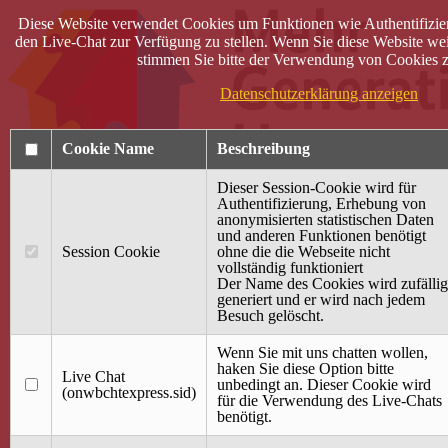
Diese Website verwendet Cookies um Funktionen wie Authentifizie
den Live-Chat zur Verfügung zu stellen. Wenn Sie diese Website wei
stimmen Sie bitte der Verwendung von Cookies z
Datenschutzerklärung anzeigen
Cookie Name
Beschreibung
Dieser Session-Cookie wird für
Authentifizierung, Erhebung von
anonymisierten statistischen Daten
und anderen Funktionen benötigt
Anmelden
Session Cookie
ohne die die Webseite nicht
vollständig funktioniert
Startseite
Der Name des Cookies wird zufällig
generiert und er wird nach jedem
Treffpunkt Jung & Alt
Besuch gelöscht.
40 Jahre Mütterzentrum
Familiencafé
Wenn Sie mit uns chatten wollen,
haken Sie diese Option bitte
Live Chat
Terminkalender
unbedingt an. Dieser Cookie wird
(onwbchtexpress.sid)
Gemeinsam aktiv
für die Verwendung des Live-Chats
Gemeinsam unterwegs
benötigt.
wirFAIRändern