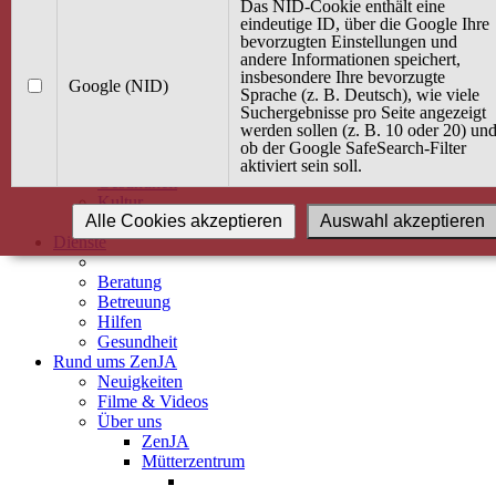
Kurse
Das NID-Cookie enthält eine
Angebot / Kurs suchen
eindeutige ID, über die Google Ihre
bevorzugten Einstellungen und
Kurskalender
andere Informationen speichert,
Kindertagespflege
insbesondere Ihre bevorzugte
Babybauch & Elternschaft
Google (NID)
Sprache (z. B. Deutsch), wie viele
Bewegung
Suchergebnisse pro Seite angezeigt
Kreativität
werden sollen (z. B. 10 oder 20) un
Ernährung
ob der Google SafeSearch-Filter
Umwelt
aktiviert sein soll.
Gesundheit
Kultur
Alle Cookies akzeptieren
Auswahl akzeptieren
Alle Kurse
Dienste
Beratung
Betreuung
Hilfen
Gesundheit
Rund ums ZenJA
Neuigkeiten
Filme & Videos
Über uns
ZenJA
Mütterzentrum