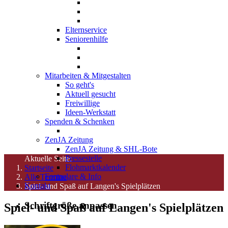
Elternservice
Seniorenhilfe
Mitarbeiten & Mitgestalten
So geht's
Aktuell gesucht
Freiwillige
Ideen-Werkstatt
Spenden & Schenken
ZenJA Zeitung
ZenJA Zeitung & SHL-Bote
Pressestelle
Aktuelle Seite:
Flohmarktkalender
Startseite
Formulare & Info
Alle Termine
Kontakt
Spiel- und Spaß auf Langen's Spielplätzen
Schriftgröße anpassen
Spiel- und Spaß auf Langen's Spielplätzen