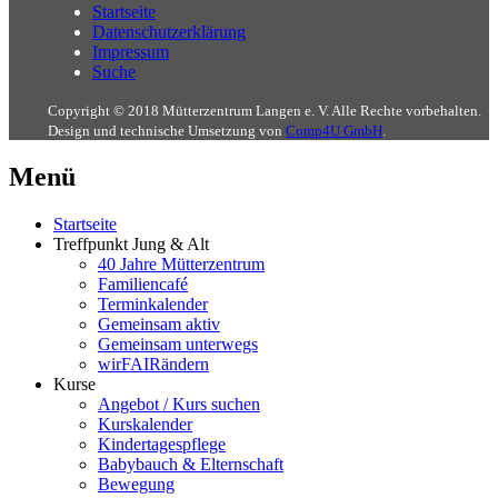
Startseite
Datenschutzerklärung
Impressum
Suche
Copyright © 2018 Mütterzentrum Langen e. V. Alle Rechte vorbehalten.
Design und technische Umsetzung von
Comp4U GmbH
.
Menü
Startseite
Treffpunkt Jung & Alt
40 Jahre Mütterzentrum
Familiencafé
Terminkalender
Gemeinsam aktiv
Gemeinsam unterwegs
wirFAIRändern
Kurse
Angebot / Kurs suchen
Kurskalender
Kindertagespflege
Babybauch & Elternschaft
Bewegung