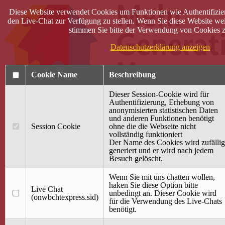
Diese Website verwendet Cookies um Funktionen wie Authentifizie
den Live-Chat zur Verfügung zu stellen. Wenn Sie diese Website wei
stimmen Sie bitte der Verwendung von Cookies z
Datenschutzerklärung anzeigen
Cookie Name
Beschreibung
Dieser Session-Cookie wird für
Authentifizierung, Erhebung von
anonymisierten statistischen Daten
und anderen Funktionen benötigt
Anmelden
Session Cookie
ohne die die Webseite nicht
vollständig funktioniert
Startseite
Der Name des Cookies wird zufällig
generiert und er wird nach jedem
Treffpunkt Jung & Alt
Besuch gelöscht.
40 Jahre Mütterzentrum
Familiencafé
Wenn Sie mit uns chatten wollen,
haken Sie diese Option bitte
Live Chat
Terminkalender
unbedingt an. Dieser Cookie wird
(onwbchtexpress.sid)
Gemeinsam aktiv
für die Verwendung des Live-Chats
Gemeinsam unterwegs
benötigt.
wirFAIRändern