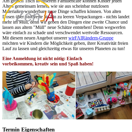
Am großen Tisch in unserem Familiencafé können Kinder jeden
Alters gemeinsam lernen, wie sie aus scheinbar nutzlosen
Materialien wunderbare neue Dinge schaffen können. Von alten
Dosen über Stoffreste bis hin zu leeren Verpackungen - nichts landet
mehr im Müll, denn wir geben den Dingen eine zweite Chance und
lassen aus altem "Müll" neue Schätze entstehen! Denn wegwerfen
wäre einfach zu schade und verschwendet wertvolle Ressourcen.
Mit diesem neuen Angebot unserer
wirFAIRändern-Gruppe
möchten wir Kindern die Möglichkeit geben, ihrer Kreativität freien
Lauf zu lassen und gleichzeitig etwas für unseren Planeten zu tun!
Eine Anmeldung ist nicht nötig: Einfach
vorbeikommen, kreativ sein und Spaß haben!
Termin Eigenschaften