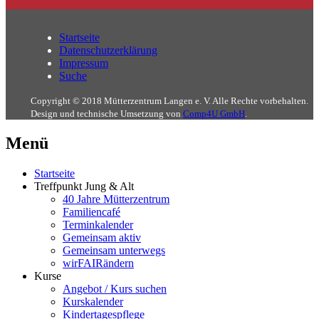
Startseite
Datenschutzerklärung
Impressum
Suche
Copyright © 2018 Mütterzentrum Langen e. V. Alle Rechte vorbehalten.
Design und technische Umsetzung von
Comp4U GmbH
.
Menü
Startseite
Treffpunkt Jung & Alt
40 Jahre Mütterzentrum
Familiencafé
Terminkalender
Gemeinsam aktiv
Gemeinsam unterwegs
wirFAIRändern
Kurse
Angebot / Kurs suchen
Kurskalender
Kindertagespflege