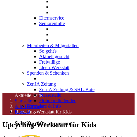
Elternservice
Seniorenhilfe
Mitarbeiten & Mitgestalten
So geht's
Aktuell gesucht
Freiwillige
Ideen-Werkstatt
Spenden & Schenken
ZenJA Zeitung
ZenJA Zeitung & SHL-Bote
Pressestelle
Aktuelle Seite:
Flohmarktkalender
Startseite
Formulare & Info
Alle Termine
Kontakt
Upcycling-Werkstatt für Kids
Schriftgröße anpassen
Upcycling-Werkstatt für Kids