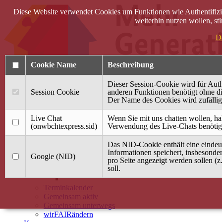
Diese Website verwendet Cookies um Funktionen wie Authentifizie
weiterhin nutzen wollen, s
D
Cookie Name
Beschreibung
Dieser Session-Cookie wird für Auth
Session Cookie
anderen Funktionen benötigt ohne die
Der Name des Cookies wird zufällig 
Anmelden
Live Chat
Wenn Sie mit uns chatten wollen, ha
(onwbchtexpress.sid)
Verwendung des Live-Chats benötig
Startseite
Das NID-Cookie enthält eine eindeut
Treffpunkt Jung & Alt
Informationen speichert, insbesonde
Google (NID)
pro Seite angezeigt werden sollen (z
40 Jahre Mütterzentrum
soll.
Familiencafé
Terminkalender
Gemeinsam aktiv
Gemeinsam unterwegs
wirFAIRändern