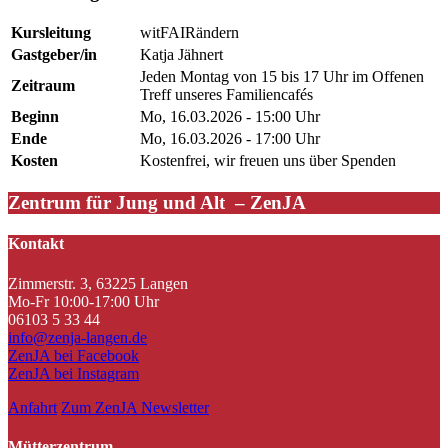
Kursleitung
witFAIRändern
Gastgeber/in
Katja Jähnert
Jeden Montag von 15 bis 17 Uhr im Offenen
Zeitraum
Treff unseres Familiencafés
Beginn
Mo, 16.03.2026 - 15:00 Uhr
Ende
Mo, 16.03.2026 - 17:00 Uhr
Kosten
Kostenfrei, wir freuen uns über Spenden
Zentrum für Jung und Alt – ZenJA
Kontakt
Zimmerstr. 3, 63225 Langen
Mo-Fr 10:00-17:00 Uhr
06103 5 33 44
info@zenja-langen.de
ZenJA bei Facebook
ZenJA bei Instagram
Anfahrt
Zum ZenJA Newsletter
Mütterzentrum