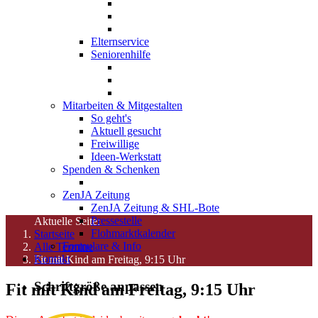
Elternservice
Seniorenhilfe
Mitarbeiten & Mitgestalten
So geht's
Aktuell gesucht
Freiwillige
Ideen-Werkstatt
Spenden & Schenken
ZenJA Zeitung
ZenJA Zeitung & SHL-Bote
Pressestelle
Aktuelle Seite:
Flohmarktkalender
Startseite
Formulare & Info
Alle Termine
Kontakt
Fit mit Kind am Freitag, 9:15 Uhr
Schriftgröße anpassen
Fit mit Kind am Freitag, 9:15 Uhr