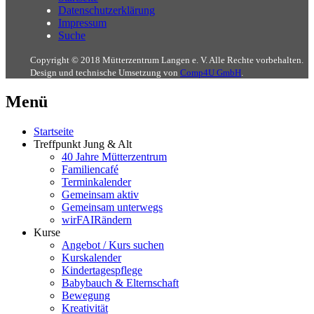
Datenschutzerklärung
Impressum
Suche
Copyright © 2018 Mütterzentrum Langen e. V. Alle Rechte vorbehalten.
Design und technische Umsetzung von
Comp4U GmbH
.
Menü
Startseite
Treffpunkt Jung & Alt
40 Jahre Mütterzentrum
Familiencafé
Terminkalender
Gemeinsam aktiv
Gemeinsam unterwegs
wirFAIRändern
Kurse
Angebot / Kurs suchen
Kurskalender
Kindertagespflege
Babybauch & Elternschaft
Bewegung
Kreativität