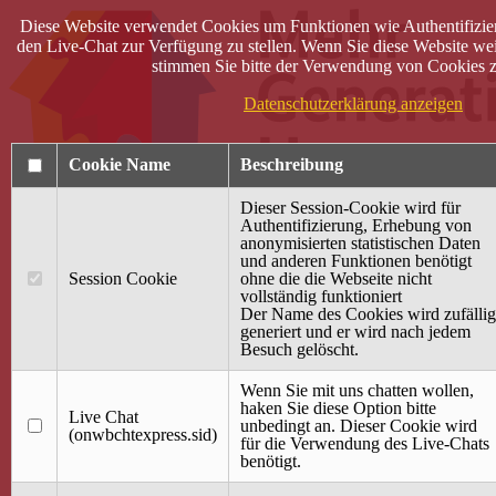
Diese Website verwendet Cookies um Funktionen wie Authentifizie
den Live-Chat zur Verfügung zu stellen. Wenn Sie diese Website wei
stimmen Sie bitte der Verwendung von Cookies z
Datenschutzerklärung anzeigen
Cookie Name
Beschreibung
Dieser Session-Cookie wird für
Authentifizierung, Erhebung von
anonymisierten statistischen Daten
und anderen Funktionen benötigt
Anmelden
Session Cookie
ohne die die Webseite nicht
vollständig funktioniert
Startseite
Der Name des Cookies wird zufällig
generiert und er wird nach jedem
Treffpunkt Jung & Alt
Besuch gelöscht.
40 Jahre Mütterzentrum
Familiencafé
Wenn Sie mit uns chatten wollen,
haken Sie diese Option bitte
Live Chat
Terminkalender
unbedingt an. Dieser Cookie wird
(onwbchtexpress.sid)
Gemeinsam aktiv
für die Verwendung des Live-Chats
Gemeinsam unterwegs
benötigt.
wirFAIRändern