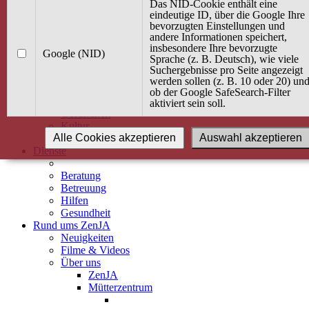
Kurse
Das NID-Cookie enthält eine
Angebot / Kurs suchen
eindeutige ID, über die Google Ihre
bevorzugten Einstellungen und
Kurskalender
andere Informationen speichert,
Kindertagespflege
insbesondere Ihre bevorzugte
Babybauch & Elternschaft
Google (NID)
Sprache (z. B. Deutsch), wie viele
Bewegung
Suchergebnisse pro Seite angezeigt
Kreativität
werden sollen (z. B. 10 oder 20) un
Ernährung
ob der Google SafeSearch-Filter
Umwelt
aktiviert sein soll.
Gesundheit
Kultur
Alle Cookies akzeptieren
Auswahl akzeptieren
Alle Kurse
Dienste
Beratung
Betreuung
Hilfen
Gesundheit
Rund ums ZenJA
Neuigkeiten
Filme & Videos
Über uns
ZenJA
Mütterzentrum