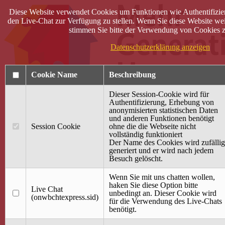
Diese Website verwendet Cookies um Funktionen wie Authentifizie
den Live-Chat zur Verfügung zu stellen. Wenn Sie diese Website wei
stimmen Sie bitte der Verwendung von Cookies z
Datenschutzerklärung anzeigen
Cookie Name
Beschreibung
Dieser Session-Cookie wird für
Authentifizierung, Erhebung von
anonymisierten statistischen Daten
und anderen Funktionen benötigt
Anmelden
Session Cookie
ohne die die Webseite nicht
vollständig funktioniert
Startseite
Der Name des Cookies wird zufällig
generiert und er wird nach jedem
Treffpunkt Jung & Alt
Besuch gelöscht.
40 Jahre Mütterzentrum
Familiencafé
Wenn Sie mit uns chatten wollen,
haken Sie diese Option bitte
Live Chat
Terminkalender
unbedingt an. Dieser Cookie wird
(onwbchtexpress.sid)
Gemeinsam aktiv
für die Verwendung des Live-Chats
Gemeinsam unterwegs
benötigt.
wirFAIRändern