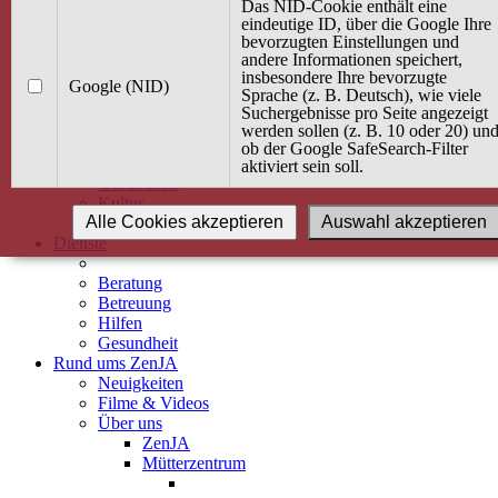
Kurse
Das NID-Cookie enthält eine
Angebot / Kurs suchen
eindeutige ID, über die Google Ihre
bevorzugten Einstellungen und
Kurskalender
andere Informationen speichert,
Kindertagespflege
insbesondere Ihre bevorzugte
Babybauch & Elternschaft
Google (NID)
Sprache (z. B. Deutsch), wie viele
Bewegung
Suchergebnisse pro Seite angezeigt
Kreativität
werden sollen (z. B. 10 oder 20) un
Ernährung
ob der Google SafeSearch-Filter
Umwelt
aktiviert sein soll.
Gesundheit
Kultur
Alle Cookies akzeptieren
Auswahl akzeptieren
Alle Kurse
Dienste
Beratung
Betreuung
Hilfen
Gesundheit
Rund ums ZenJA
Neuigkeiten
Filme & Videos
Über uns
ZenJA
Mütterzentrum