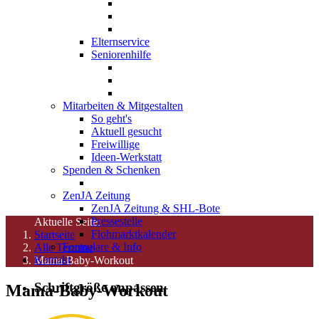
Elternservice
Seniorenhilfe
Mitarbeiten & Mitgestalten
So geht's
Aktuell gesucht
Freiwillige
Ideen-Werkstatt
Spenden & Schenken
ZenJA Zeitung
ZenJA Zeitung & SHL-Bote
Pressestelle
Aktuelle Seite:
Flohmarktkalender
Startseite
Formulare & Info
Alle Termine
Kontakt
Mama-Baby-Workout
Schriftgröße anpassen
Mama-Baby-Workout