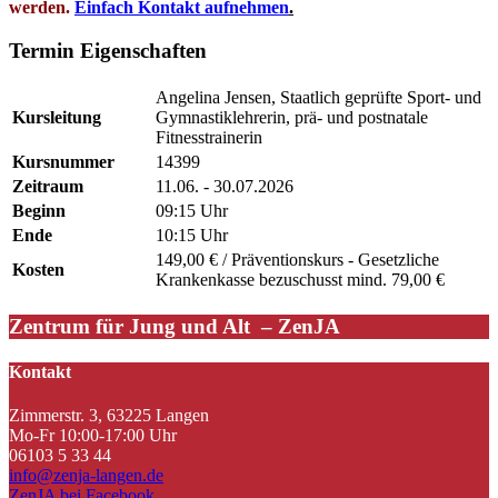
werden.
Einfach Kontakt aufnehmen
.
Termin Eigenschaften
Angelina Jensen, Staatlich geprüfte Sport- und
Kursleitung
Gymnastiklehrerin, prä- und postnatale
Fitnesstrainerin
Kursnummer
14399
Zeitraum
11.06. - 30.07.2026
Beginn
09:15 Uhr
Ende
10:15 Uhr
149,00 € / Präventionskurs - Gesetzliche
Kosten
Krankenkasse bezuschusst mind. 79,00 €
Zentrum für Jung und Alt – ZenJA
Kontakt
Zimmerstr. 3, 63225 Langen
Mo-Fr 10:00-17:00 Uhr
06103 5 33 44
info@zenja-langen.de
ZenJA bei Facebook