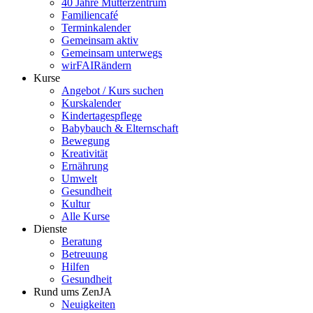
40 Jahre Mütterzentrum
Familiencafé
Terminkalender
Gemeinsam aktiv
Gemeinsam unterwegs
wirFAIRändern
Kurse
Angebot / Kurs suchen
Kurskalender
Kindertagespflege
Babybauch & Elternschaft
Bewegung
Kreativität
Ernährung
Umwelt
Gesundheit
Kultur
Alle Kurse
Dienste
Beratung
Betreuung
Hilfen
Gesundheit
Rund ums ZenJA
Neuigkeiten