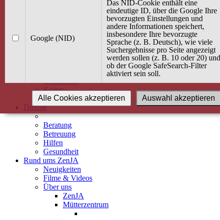
Kurse
Das NID-Cookie enthält eine
Angebot / Kurs suchen
eindeutige ID, über die Google Ihre
bevorzugten Einstellungen und
Kurskalender
andere Informationen speichert,
Kindertagespflege
insbesondere Ihre bevorzugte
Babybauch & Elternschaft
Google (NID)
Sprache (z. B. Deutsch), wie viele
Bewegung
Suchergebnisse pro Seite angezeigt
Kreativität
werden sollen (z. B. 10 oder 20) un
Ernährung
ob der Google SafeSearch-Filter
Umwelt
aktiviert sein soll.
Gesundheit
Kultur
Alle Cookies akzeptieren
Auswahl akzeptieren
Alle Kurse
Dienste
Beratung
Betreuung
Hilfen
Gesundheit
Rund ums ZenJA
Neuigkeiten
Filme & Videos
Über uns
ZenJA
Mütterzentrum