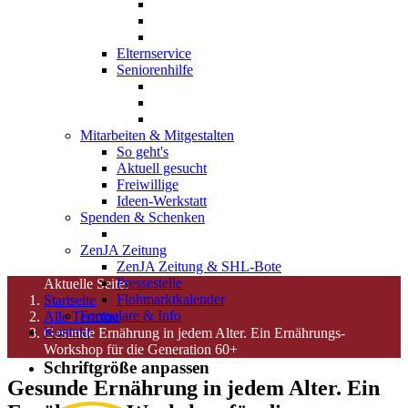
Elternservice
Seniorenhilfe
Mitarbeiten & Mitgestalten
So geht's
Aktuell gesucht
Freiwillige
Ideen-Werkstatt
Spenden & Schenken
ZenJA Zeitung
ZenJA Zeitung & SHL-Bote
Pressestelle
Aktuelle Seite:
Flohmarktkalender
Startseite
Formulare & Info
Alle Termine
Kontakt
Gesunde Ernährung in jedem Alter. Ein Ernährungs-
Workshop für die Generation 60+
Schriftgröße anpassen
Gesunde Ernährung in jedem Alter. Ein