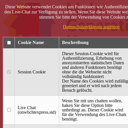
Diese Website verwendet Cookies um Funktionen wie Authentifizie
den Live-Chat zur Verfügung zu stellen. Wenn Sie diese Website wei
stimmen Sie bitte der Verwendung von Cookies z
Datenschutzerklärung anzeigen
Cookie Name
Beschreibung
Dieser Session-Cookie wird für
Authentifizierung, Erhebung von
anonymisierten statistischen Daten
und anderen Funktionen benötigt
Anmelden
Session Cookie
ohne die die Webseite nicht
vollständig funktioniert
Startseite
Der Name des Cookies wird zufällig
generiert und er wird nach jedem
Treffpunkt Jung & Alt
Besuch gelöscht.
40 Jahre Mütterzentrum
Familiencafé
Wenn Sie mit uns chatten wollen,
haken Sie diese Option bitte
Live Chat
Terminkalender
unbedingt an. Dieser Cookie wird
(onwbchtexpress.sid)
Gemeinsam aktiv
für die Verwendung des Live-Chats
Gemeinsam unterwegs
benötigt.
wirFAIRändern