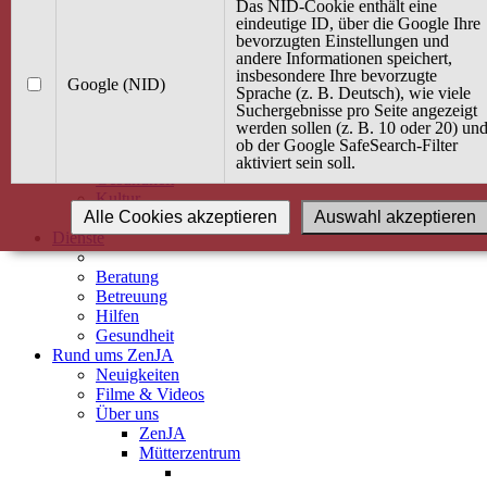
Kurse
Das NID-Cookie enthält eine
Angebot / Kurs suchen
eindeutige ID, über die Google Ihre
bevorzugten Einstellungen und
Kurskalender
andere Informationen speichert,
Kindertagespflege
insbesondere Ihre bevorzugte
Babybauch & Elternschaft
Google (NID)
Sprache (z. B. Deutsch), wie viele
Bewegung
Suchergebnisse pro Seite angezeigt
Kreativität
werden sollen (z. B. 10 oder 20) un
Ernährung
ob der Google SafeSearch-Filter
Umwelt
aktiviert sein soll.
Gesundheit
Kultur
Alle Cookies akzeptieren
Auswahl akzeptieren
Alle Kurse
Dienste
Beratung
Betreuung
Hilfen
Gesundheit
Rund ums ZenJA
Neuigkeiten
Filme & Videos
Über uns
ZenJA
Mütterzentrum