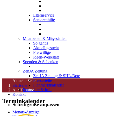
Elternservice
Seniorenhilfe
Mitarbeiten & Mitgestalten
So geht's
Aktuell gesucht
Freiwillige
Ideen-Werkstatt
Spenden & Schenken
ZenJA Zeitung
ZenJA Zeitung & SHL-Bote
Pressestelle
Aktuelle Seite:
Flohmarktkalender
Startseite
Formulare & Info
Alle Termine
Kontakt
Terminkalender
Schriftgröße anpassen
Monats-Anzeige