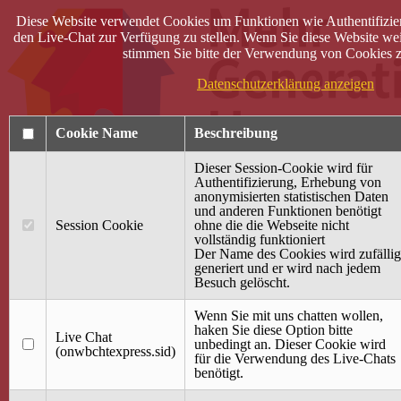
Diese Website verwendet Cookies um Funktionen wie Authentifizie
den Live-Chat zur Verfügung zu stellen. Wenn Sie diese Website wei
stimmen Sie bitte der Verwendung von Cookies z
Datenschutzerklärung anzeigen
Cookie Name
Beschreibung
Dieser Session-Cookie wird für
Authentifizierung, Erhebung von
anonymisierten statistischen Daten
und anderen Funktionen benötigt
Anmelden
Session Cookie
ohne die die Webseite nicht
vollständig funktioniert
Startseite
Der Name des Cookies wird zufällig
generiert und er wird nach jedem
Treffpunkt Jung & Alt
Besuch gelöscht.
40 Jahre Mütterzentrum
Familiencafé
Wenn Sie mit uns chatten wollen,
haken Sie diese Option bitte
Live Chat
Terminkalender
unbedingt an. Dieser Cookie wird
(onwbchtexpress.sid)
Gemeinsam aktiv
für die Verwendung des Live-Chats
Gemeinsam unterwegs
benötigt.
wirFAIRändern