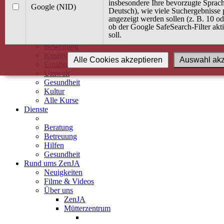
Kurse
insbesondere Ihre bevorzugte Sprach
Google (NID)
Angebot / Kurs suchen
Deutsch), wie viele Suchergebnisse 
angezeigt werden sollen (z. B. 10 o
Kurskalender
ob der Google SafeSearch-Filter akti
Kindertagespflege
soll.
Babybauch & Elternschaft
Bewegung
Kreativität
Alle Cookies akzeptieren
Auswahl akz
Ernährung
Umwelt
Gesundheit
Kultur
Alle Kurse
Dienste
Beratung
Betreuung
Hilfen
Gesundheit
Rund ums ZenJA
Neuigkeiten
Filme & Videos
Über uns
ZenJA
Mütterzentrum