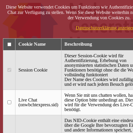
Diese Website verwendet Cookies um Funktionen wie Authentifizie
Chat zur Verfügung zu stellen. Wenn Sie diese Website weiterhin n
der Verwendung von Cookies zu.
Datenschutzerklärung anzeige
Cookie Name
Beschreibung
Dieser Session-Cookie wird für
Authentifizierung, Erhebung von
anonymisierten statistischen Daten 
Session Cookie
Funktionen benötigt ohne die die We
Anmelden
vollständig funktioniert
Der Name des Cookies wird zufällig 
Startseite
und er wird nach jedem Besuch gelö
Treffpunkt Jung & Alt
Wenn Sie mit uns chatten wollen, ha
40 Jahre Mütterzentrum
Live Chat
diese Option bitte unbedingt an. Di
Familiencafé
(onwbchtexpress.sid)
wird für die Verwendung des Live-C
benötigt.
Terminkalender
Gemeinsam aktiv
Das NID-Cookie enthält eine eindeu
Gemeinsam unterwegs
über die Google Ihre bevorzugten Ei
wirFAIRändern
und andere Informationen speichert,