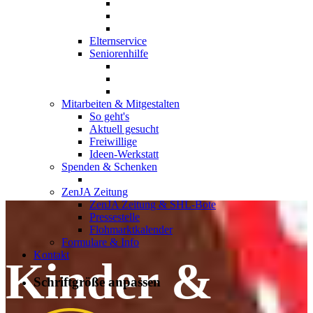
Elternservice
Seniorenhilfe
Mitarbeiten & Mitgestalten
So geht's
Aktuell gesucht
Freiwillige
Ideen-Werkstatt
Spenden & Schenken
ZenJA Zeitung
ZenJA Zeitung & SHL-Bote
Pressestelle
Flohmarktkalender
Formulare & Info
Kontakt
Kinder &
Schriftgröße anpassen