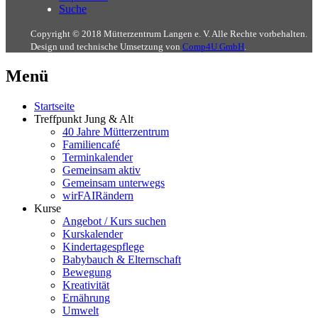
Suche
Copyright © 2018 Mütterzentrum Langen e. V. Alle Rechte vorbehalten.
Design und technische Umsetzung von
Comp4U GmbH
.
Menü
Startseite
Treffpunkt Jung & Alt
40 Jahre Mütterzentrum
Familiencafé
Terminkalender
Gemeinsam aktiv
Gemeinsam unterwegs
wirFAIRändern
Kurse
Angebot / Kurs suchen
Kurskalender
Kindertagespflege
Babybauch & Elternschaft
Bewegung
Kreativität
Ernährung
Umwelt