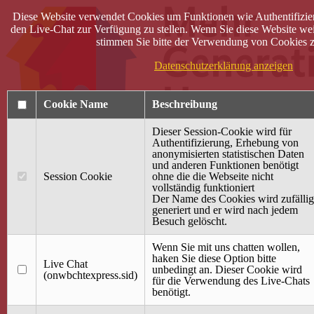
Diese Website verwendet Cookies um Funktionen wie Authentifizie
den Live-Chat zur Verfügung zu stellen. Wenn Sie diese Website wei
stimmen Sie bitte der Verwendung von Cookies z
Datenschutzerklärung anzeigen
Cookie Name
Beschreibung
Dieser Session-Cookie wird für
Authentifizierung, Erhebung von
anonymisierten statistischen Daten
und anderen Funktionen benötigt
Anmelden
Session Cookie
ohne die die Webseite nicht
vollständig funktioniert
Startseite
Der Name des Cookies wird zufällig
generiert und er wird nach jedem
Treffpunkt Jung & Alt
Besuch gelöscht.
40 Jahre Mütterzentrum
Familiencafé
Wenn Sie mit uns chatten wollen,
haken Sie diese Option bitte
Live Chat
Terminkalender
unbedingt an. Dieser Cookie wird
(onwbchtexpress.sid)
Gemeinsam aktiv
für die Verwendung des Live-Chats
Gemeinsam unterwegs
benötigt.
wirFAIRändern