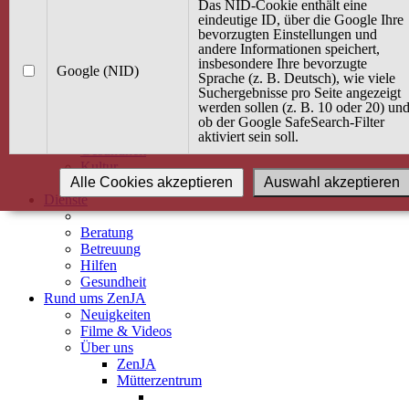
Kurse
Das NID-Cookie enthält eine
Angebot / Kurs suchen
eindeutige ID, über die Google Ihre
bevorzugten Einstellungen und
Kurskalender
andere Informationen speichert,
Kindertagespflege
insbesondere Ihre bevorzugte
Babybauch & Elternschaft
Google (NID)
Sprache (z. B. Deutsch), wie viele
Bewegung
Suchergebnisse pro Seite angezeigt
Kreativität
werden sollen (z. B. 10 oder 20) un
Ernährung
ob der Google SafeSearch-Filter
Umwelt
aktiviert sein soll.
Gesundheit
Kultur
Alle Cookies akzeptieren
Auswahl akzeptieren
Alle Kurse
Dienste
Beratung
Betreuung
Hilfen
Gesundheit
Rund ums ZenJA
Neuigkeiten
Filme & Videos
Über uns
ZenJA
Mütterzentrum