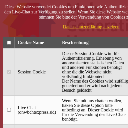
Diese Website verwendet Cookies um Funktionen wie Authentifizie
den Live-Chat zur Verfügung zu stellen. Wenn Sie diese Website wei
stimmen Sie bitte der Verwendung von Cookies z
Datenschutzerklärung anzeigen
Cookie Name
Beschreibung
Dieser Session-Cookie wird für
Authentifizierung, Erhebung von
anonymisierten statistischen Daten
und anderen Funktionen benötigt
Anmelden
Session Cookie
ohne die die Webseite nicht
vollständig funktioniert
Startseite
Der Name des Cookies wird zufällig
generiert und er wird nach jedem
Treffpunkt Jung & Alt
Besuch gelöscht.
40 Jahre Mütterzentrum
Familiencafé
Wenn Sie mit uns chatten wollen,
haken Sie diese Option bitte
Live Chat
Terminkalender
unbedingt an. Dieser Cookie wird
(onwbchtexpress.sid)
Gemeinsam aktiv
für die Verwendung des Live-Chats
Gemeinsam unterwegs
benötigt.
wirFAIRändern