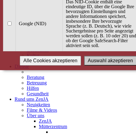
Kurse
Das NID-Cookie enthält eine
Angebot / Kurs suchen
eindeutige ID, über die Google Ihre
bevorzugten Einstellungen und
Kurskalender
andere Informationen speichert,
Kindertagespflege
insbesondere Ihre bevorzugte
Babybauch & Elternschaft
Google (NID)
Sprache (z. B. Deutsch), wie viele
Bewegung
Suchergebnisse pro Seite angezeigt
Kreativität
werden sollen (z. B. 10 oder 20) un
Ernährung
ob der Google SafeSearch-Filter
Umwelt
aktiviert sein soll.
Gesundheit
Kultur
Alle Cookies akzeptieren
Auswahl akzeptieren
Alle Kurse
Dienste
Beratung
Betreuung
Hilfen
Gesundheit
Rund ums ZenJA
Neuigkeiten
Filme & Videos
Über uns
ZenJA
Mütterzentrum